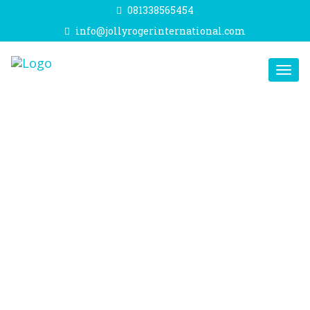
081338565454
info@jollyrogerinternational.com
Toggl
navig